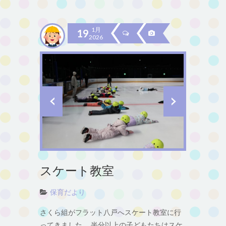
1月
19
2026
スケート教室
保育だより
さくら組がフラット八戸へスケート教室に行
ってきました。 半分以上の子どもたちはスケ