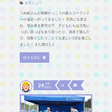
保育だより
うめ組さんが南郷かっこうの森エコーランド
へ小遠足へ行ってきました！ 天気にも恵ま
れ、澄み渡る青空の下、子どもたちは元気い
っぱい原っぱを走り回ったり、遊具で遊んだ
り、虫取りしたり、とても楽しい1日を過ごし
ました！ また遊び […]
続きを読む
6月
24
2021