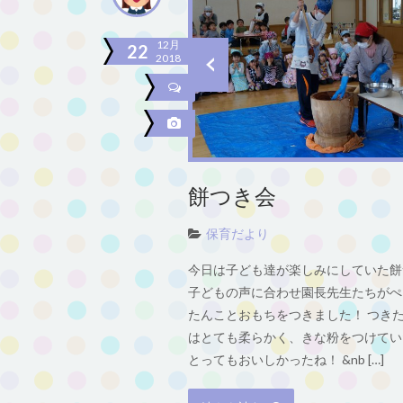
12月
22
2018
餅つき会
保育だより
今日は子ども達が楽しみにしていた餅
子どもの声に合わせ園長先生たちがぺ
たんことおもちをつきました！ つき
はとても柔らかく、きな粉をつけてい
とってもおいしかったね！ &nb […]