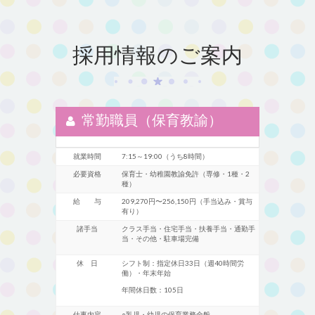
採用情報のご案内
常勤職員（保育教諭）
就業時間
7:15～19:00（うち8時間）
必要資格
保育士・幼稚園教諭免許（専修・1種・2
種）
給 与
209,270円〜256,150円（手当込み・賞与
有り）
諸手当
クラス手当・住宅手当・扶養手当・通勤手
当・その他・駐車場完備
休 日
シフト制：指定休日33日（週40時間労
働）・年末年始
年間休日数：105日
仕事内容
○乳児・幼児の保育業務全般