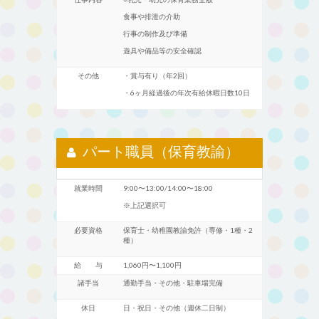
食事や排泄の介助
行事の制作及び準備
遊具や備品等の安全確認
その他
・賞与有り（年2回）
・6ヶ月経過後の年次有給休暇日数10日
パート職員（保育教諭）
就業時間
9:00〜13:00/14:00〜18:00
※上記選択可
必要資格
保育士・幼稚園教諭免許（専修・1種・2
種）
給 与
1,060円〜1,100円
諸手当
通勤手当・その他・駐車場完備
休日
日・祝日・その他（週休二日制）