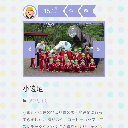
7月
15
2020
小遠足
保育だより
うめ組が五戸のひばり野公園へ小遠足に行っ
てきました。 滑り台や、コーヒーカップ、ア
スレチックなどたくさん遊具があり、子ども