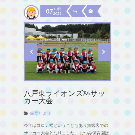
10月
07
2021
八戸東ライオンズ杯サッ
カー大会
保育だより
今年はコロナ禍ということもあり無観客での
サッカー大会となりました。 むつみ保育園は