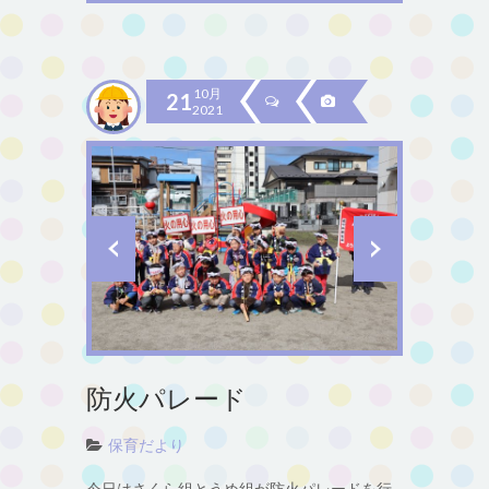
10月
21
2021
防火パレード
保育だより
今日はさくら組とうめ組が防火パレードを行