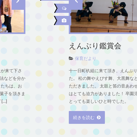
えんぶり鑑賞会
保育だより
生が来て下さ
十一日町朳組に来て頂き、えんぶ
法などを分か
た。 松の舞やえびす舞、大黒舞な
もたちは、お
ただきました。 太鼓と笛の音あわ
菓子を頂きま
はとても迫力がありました！ 卒園
…]
とっても楽しいひと時でした。
続きを読む