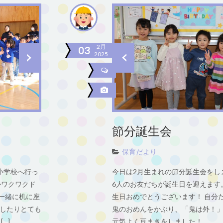
2月
03
2025
節分誕生会
保育だより
小学校へ行っ
今日は2月生まれの節分誕生会をし
かワクワクド
6人のお友だちが誕生日を迎えます
と一緒に机に座
生日おめでとうございます！ 自分
したりとても
鬼のおめんをかぶり、「鬼は外！
…]
元気よく豆まきをしました！