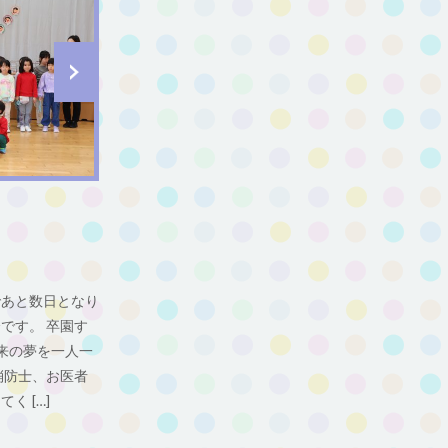
であと数日となり
です。 卒園す
来の夢を一人一
消防士、お医者
く […]