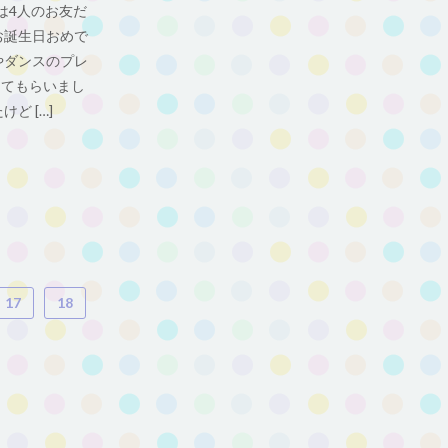
は4人のお友だ
お誕生日おめで
やダンスのプレ
してもらいまし
ど […]
17
18